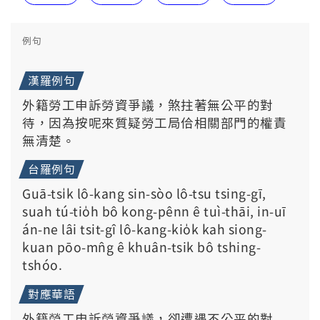
例句
漢羅例句
外籍勞工申訴勞資爭議，煞拄著無公平的對
待，因為按呢來質疑勞工局佮相關部門的權責
無清楚。
台羅例句
Guā-tsi̍k lô-kang sin-sòo lô-tsu tsing-gī,
suah tú-tio̍h bô kong-pênn ê tuì-thāi, in-uī
án-ne lâi tsit-gî lô-kang-kio̍k kah siong-
kuan pōo-mn̂g ê khuân-tsik bô tshing-
tshóo.
對應華語
外籍勞工申訴勞資爭議，卻遭遇不公平的對