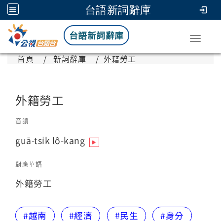
台語新詞辭庫
台語新詞辭庫
Toggle
首頁
新詞辭庫
外籍勞工
外籍勞工
音讀
guā-tsi̍k lô-kang
對應華語
外籍勞工
#越南
#經濟
#民生
#身分