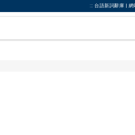
:::
台語新詞辭庫 | 