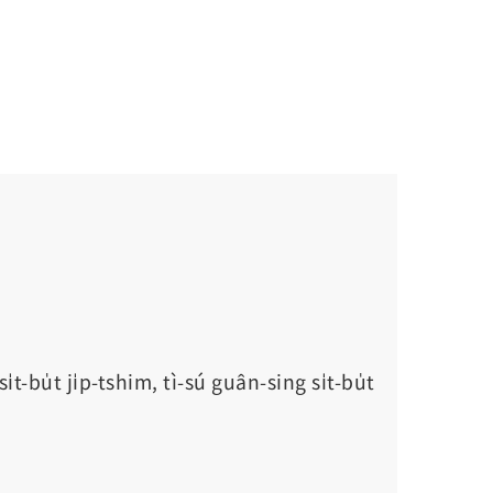
-bu̍t ji̍p-tshim, tì-sú guân-sing si̍t-bu̍t