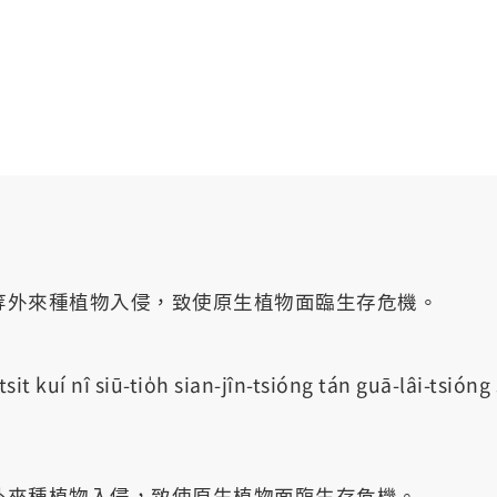
等外來種植物入侵，致使原生植物面臨生存危機。
 kuí nî siū-tio̍h sian-jîn-tsióng tán guā-lâi-tsióng si̍t
外來種植物入侵，致使原生植物面臨生存危機。