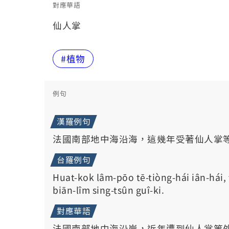
對應華語
仙人掌
#植物
例句
漢羅例句
法國南部地中海沿海，這幾年受著仙人掌
台羅例句
Huat-kok lâm-pōo tē-tiòng-hái iân-hái, tsit
biān-lîm sing-tsûn guî-ki.
對應華語
法國南部地中海沿岸，近年遭到仙人掌等