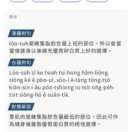
例句
漢羅例句
lòo-suh是雞隻脂肪含量上低的部位，所以會當
當做健身以後補充優質卵白質上好的選擇。
台羅例句
Lòo-suh sī ke tsiah tsi-hong hâm-liōng
siōng kē ê pōo-uī, sóo-í ē-tàng tòng-tsò
kiān-sin í-āu póo-tshiong iu-tsit nn̄g-pe̍h-
tsit siōng-hó ê suán-ti̍k.
對應華語
里肌肉是雞隻脂肪含量最低的部位，因此可作
為健身後獲取優質蛋白質的絕佳選擇。