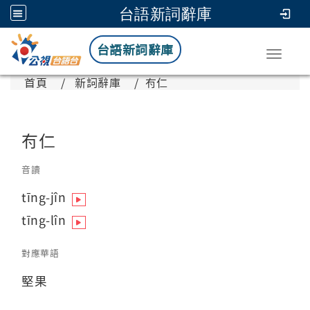
台語新詞辭庫
台語新詞辭庫
Toggle
首頁
新詞辭庫
𠕇仁
𠕇仁
音讀
tīng-jîn
tīng-lîn
對應華語
堅果