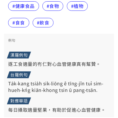
#健康食品
#食物
#植物
#食食
#飲食
例句
漢羅例句
逐工食適量的𠕇仁對心血管健康真有幫贊。
台羅例句
Ta̍k-kang tsia̍h sik-liōng ê tīng-jîn tuì sim-
hueh-kńg kiān-khong tsin ū pang-tsān.
對應華語
每日攝取適量堅果，有助於促進心血管健康。