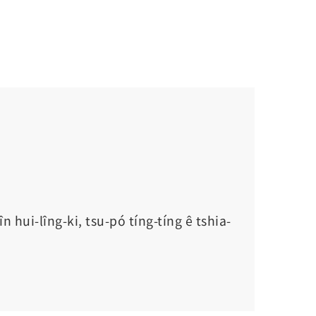
n hui-lîng-ki, tsu-pó tíng-tíng ê tshia-