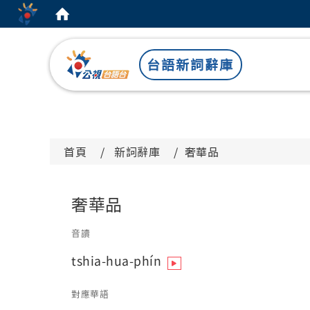
:::
台語新詞辭庫
首頁
新詞辭庫
奢華品
奢華品
音讀
tshia-hua-phín
對應華語