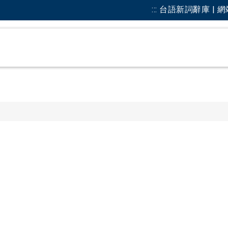
:::
台語新詞辭庫 | 