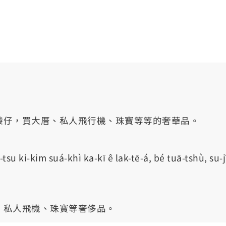
袋仔，買大厝、私人飛行機、珠寶等等的奢華品。
tsu ki-kim suá-khì ka-kī ê lak-tē-á, bé tuā-tshù, su-jî
、私人飛機、珠寶等奢侈品。