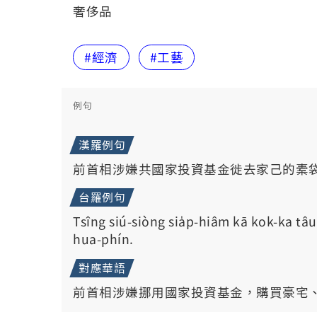
奢侈品
#經濟
#工藝
例句
漢羅例句
前首相涉嫌共國家投資基金徙去家己的橐
台羅例句
Tsîng siú-siòng sia̍p-hiâm kā kok-ka tâu-
hua-phín.
對應華語
前首相涉嫌挪用國家投資基金，購買豪宅