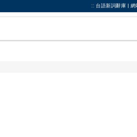
:::
台語新詞辭庫 | 