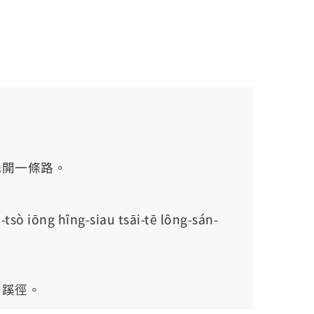
光開一條路。
-tsò iōng hîng-siau tsāi-tē lông-sán-
闢蹊徑。