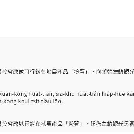
展協會改做用行銷在地農產品「粉薯」，向望替左鎮觀
kuan-kong huat-tián, siā-khu huat-tián hia̍p-huē kái
-kong khui tsi̍t tiâu lōo.
展協會改以行銷在地農產品「粉薯」，盼為左鎮觀光另