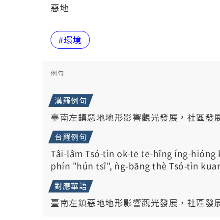
惡地
#環境
例句
漢羅例句
臺南左鎮惡地地形影響觀光發展，社區發
台羅例句
Tâi-lâm Tsó-tìn ok-tē tē-hîng íng-hióng 
phín "hún tsî", ǹg-bāng thè Tsó-tìn kuan
對應華語
臺南左鎮惡地地形影響觀光發展，社區發