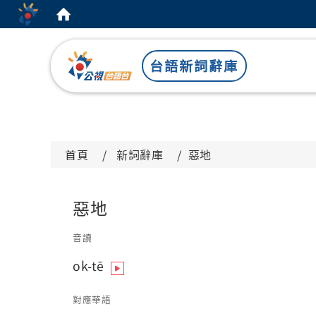
:::
台語新詞辭庫
首頁
新詞辭庫
惡地
惡地
音讀
ok-tē
對應華語