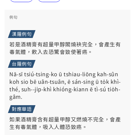
例句
漢羅例句
若是酒精膏有超量甲醇閣燒袂完全，會產生有
毒氣體，欶入去恐驚會致使著癌。
台羅例句
Nā-sī tsiú-tsing-ko ū tshiau-liōng kah-sûn
koh sio bē uân-tsuân, ē sán-sing ū to̍k khì-
thé, suh--ji̍p-khì khióng-kiann ē tì-sú tio̍h-
gâm.
對應華語
如果酒精膏含有超量甲醇又燃燒不完全，會產
生有毒氣體，吸入人體恐致癌。