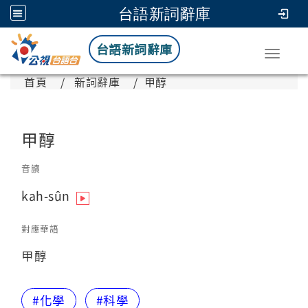
台語新詞辭庫
台語新詞辭庫
Toggle
首頁
新詞辭庫
甲醇
甲醇
音讀
kah-sûn
對應華語
甲醇
#化學
#科學