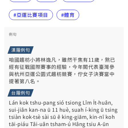
#亞運比賽項目
#體育
例句
漢羅例句
咱國趨枋小將林逸凡，雖然干焦有11歲，煞已
經有征戰國際賽事的經驗，今年閣代表臺灣參
與杭州亞運公園式趨枋競賽，佇女子決賽當中
提著第八名。
台羅例句
Lán kok tshu-pang sió tsiong Lîm I̍t-huân,
sui-jiân kan-na ū 11 huè, suah í-king ū tsing
tsiàn kok-tsè sài sū ê king-giām, kin-nî koh
tāi-piáu Tâi-uân tsham-ú Hâng tsiu A-ūn