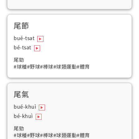
尾節
bué-tsat
bé-tsat
尾勁
#球種
#野球
#棒球
#球類運動
#體育
尾氣
bué-khuì
bé-khuì
尾勁
#球種
#野球
#棒球
#球類運動
#體育