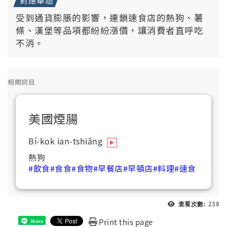
對應華語
受到通貨膨脹的影響，連鎖速食店的熱狗、薯
條、漢堡等品項都紛紛漲價，讓消費者直呼吃
不消。
相關詞目
美國煙腸
Bí-kok ian-tshiâng
熱狗
#飲食
#食食
#食物
#早餐店
#早頓店
#料理
#速食
238
查看次數:
Print this page
Share