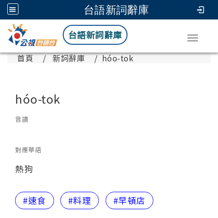
台語新詞辭庫
台語新詞辭庫
Toggle
首頁
新詞辭庫
hóo-tok
hóo-tok
音讀
對應華語
熱狗
#速食
#料理
#早頓店