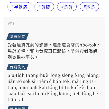
#早餐店
#食物
#食食
#飲食
例句
漢羅例句
受著通貨冗剩的影響，連鎖速食店的hóo-tok、
馬鈴薯條、和肉敆攏直直起價，予消費者喝講
咧欲擋袂牢矣。
台羅例句
Siū-tio̍h thong-huè liōng-siōng ê íng-hióng,
liân-só sok-si̍t-tiàm ê hóo-tok, má-lîng-tsî-
tiâu, hām-bah-kah lóng ti̍t-ti̍t khí-kè, hōo
siau-huì-tsiá huah kóng kiông-beh tòng bē
tiâu--ah.