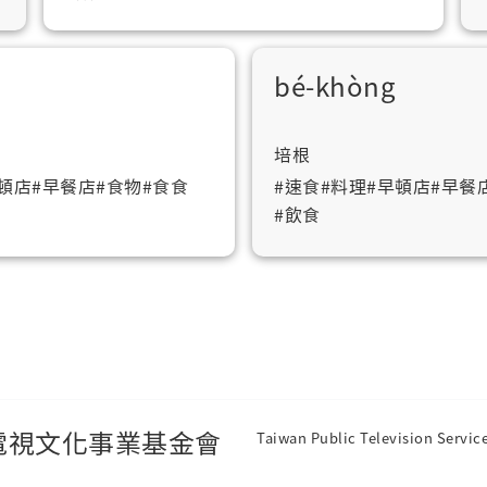
bé-khòng
培根
頓店
#早餐店
#食物
#食食
#速食
#料理
#早頓店
#早餐
#飲食
電視文化事業基金會
Taiwan Public Television Servic