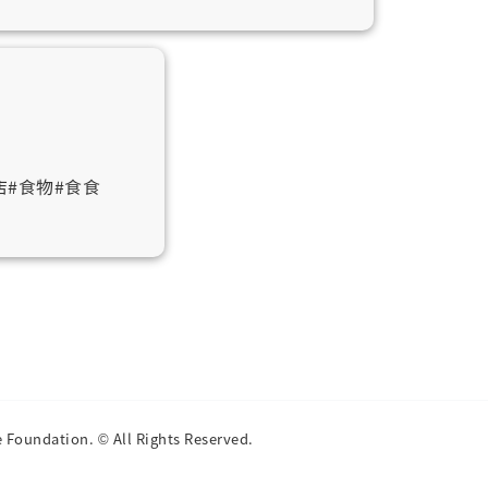
店
#食物
#食食
e Foundation. © All Rights Reserved.