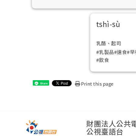
tshì-sù
乳酪、起司
#乳製品
#速食
#早
#飲食
Print this page
Share
財團法人公共
公視臺語台