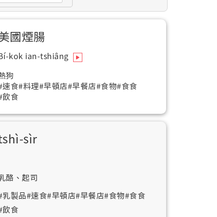
美國煙腸
Bí-kok ian-tshiâng
熱狗
#速食
#料理
#早頓店
#早餐店
#食物
#食食
#飲食
tshì-sìr
乳酪、起司
#乳製品
#速食
#早頓店
#早餐店
#食物
#食食
#飲食