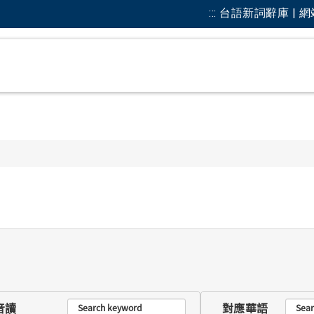
:::
台語新詞辭庫 | 
音讀
對應華語