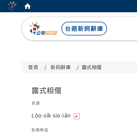
:::
台語新詞辭庫
首頁
新詞辭庫
露式相偃
露式相偃
音讀
Lōo-sik sio-ián
對應華語