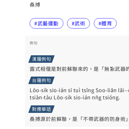
桑搏
#武藝運動
#武術
#體育
例句
漢羅例句
露式相偃是對前蘇聯來的，是「無紮武器
台羅例句
Lōo-sik sio-ián sī tuì tsîng Soo-liân lâi
tsiàn-tàu Lōo-sik sio-ián nn̄g tsióng.
對應華語
桑搏源於前蘇聯，是「不帶武器的防身術