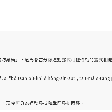
的防身術」，這馬會當分做運動露式相偃佮戰鬥露式相
--ê, sī "bô tsah bú-khì ê hông-sin-su̍t", tsit-má ē-tà
」，現今可分為運動桑搏和戰鬥桑搏兩種。