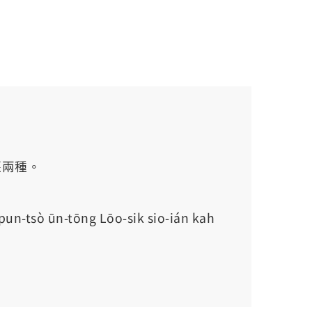
偃兩種。
ng pun-tsò ūn-tōng Lōo-sik sio-ián kah