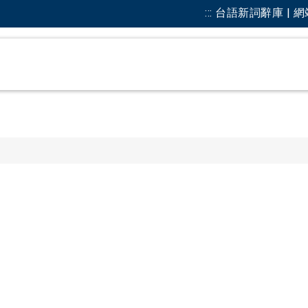
:::
台語新詞辭庫 | 