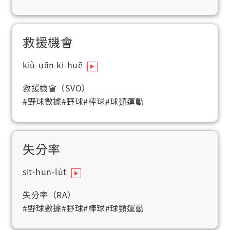
救援機會
kiù-uān ki-huē
救援機會（SVO）
#野球數據
#野球
#棒球
#球類運動
失分率
sit-hun-lu̍t
失分率（RA）
#野球數據
#野球
#棒球
#球類運動