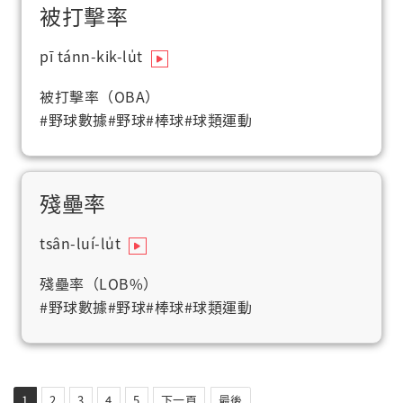
被打擊率
pī tánn-kik-lu̍t
被打擊率（OBA）
#野球數據
#野球
#棒球
#球類運動
殘壘率
tsân-luí-lu̍t
殘壘率（LOB%）
#野球數據
#野球
#棒球
#球類運動
1
2
3
4
5
下一頁
最後