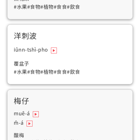
#水果
#食物
#植物
#食食
#飲食
洋刺波
iûnn-tshì-pho
覆盆子
#水果
#食物
#植物
#食食
#飲食
梅仔
muê-á
m̂-á
酸梅