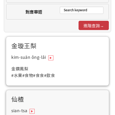
對應華語
進階查詢→
金璇王梨
kim-suān ông-lâi
金鑽鳳梨
#水果
#食物
#食食
#飲食
仙楂
sian-tsa